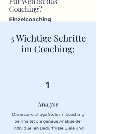
Für Wen ist das
Coaching?
Einzelcoaching
Ein Einzel-Coaching beginnt
3 Wichtige Schritte
mit der Klärung des konkreten
im Coaching:
Anliegens und einer
Zielbestimmung mit dem Blick
auf
Unterstützungsmöglichkeiten,
1
Ressourcen und Potenziale.
Welche Stolpersteine sind zu
Analyse
beseitigen? Was sind die
Die erste wichtige Stufe im Coaching
nächsten Schritte?
beinhaltet die genaue Analyse der
individuellen Bedürfnisse, Ziele und